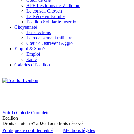
Cœur de cité
APE Les lutins de Vuillemin
Le conseil Citoyen
La Récré en Famille
Écaillon Solidarité Insertion
Citoyenneté
Les élections
Le recensement militaire
Cœur d'Ostrevent Agglo
Emploi & Santé
Emploi
Santé
Galeries d'Ecaillon
Ecaillon
Voir la Galerie Complète
Ecaillon
Droits d'auteur © 2026 Tous droits réservés
Politique de confidentialité
|
Mentions légales