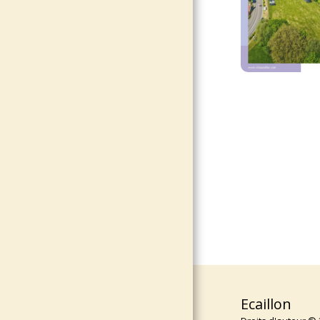
ACCUEIL
DÉCOUVRIR ÉCAILLON
LA MAIRIE, DÉMARCHES
ET SERVICES
CENTRE SOCIAL JEAN
MOULIN
ÉDUCATION &
ENSEIGNEMENTS
VIE ASSOCIATIVE
CITOYENNETÉ
EMPLOI & SANTÉ
GALERIES D'ECAILLON
Ecaillon